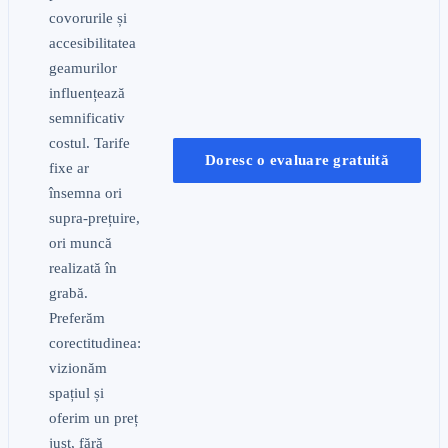
covorurile și
accesibilitatea
geamurilor
influențează
semnificativ
costul. Tarife
Doresc o evaluare gratuită
fixe ar
însemna ori
supra-prețuire,
ori muncă
realizată în
grabă.
Preferăm
corectitudinea:
vizionăm
spațiul și
oferim un preț
just, fără