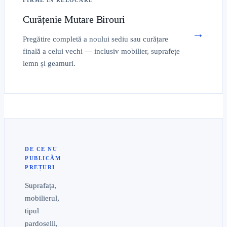
FIRME ÎN RELOCARE
Curățenie Mutare Birouri
→
Pregătire completă a noului sediu sau curățare
finală a celui vechi — inclusiv mobilier, suprafețe
lemn și geamuri.
DE CE NU
PUBLICĂM
PREȚURI
Suprafața,
mobilierul,
tipul
pardoselii,